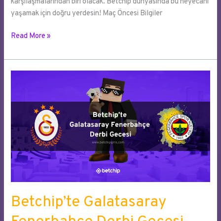
karşılaşmalarından biri olacak. Betchip dünyasında bu heyecanı
yaşamak için doğru yerdesin! Maç Öncesi Bilgiler
Napoli
Read More »
ve
Juventus:
İtalyan
Futbolunun
Dev
Kapışması
Betchip’te Galatasaray