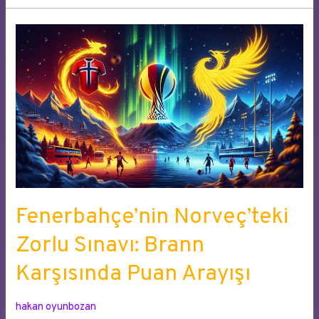
AEK
Athens:
11
Aralık
2025
Maçı
Rehberi
Fenerbahçe’nin Norveç’teki
Zorlu Sınavı: Brann
Karşısında Puan Arayışı
hakan oyunbozan