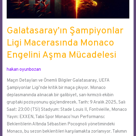
Galatasaray’ın Şampiyonlar
Ligi Macerasında Monaco
Engelini Aşma Mücadelesi
hakan oyunbozan
Maçın Detayları ve Önemli Bilgiler Galatasaray, UEFA
Şampiyonlar Ligi’nde kritik bir maça çıkıyor. Monaco
deplasmanında alınacak bir galibiyet, sarı-kırmızılı ekibin
gruptaki pozisyonunu güçlendirecek. Tarih: 9 Aralık 2025, Salı
Saat: 23:00 (TSİ) Stadyum: Stade Louis II, Fontvieille, Monaco
Yayın: EXXEN, Tabii Spor Monaco’nun Performansı:
Beklentilerin Altında Sébastien Pocognoli yönetimindeki
Monaco, bu sezon beklentileri karşılamakta zorlanıyor. Takımın