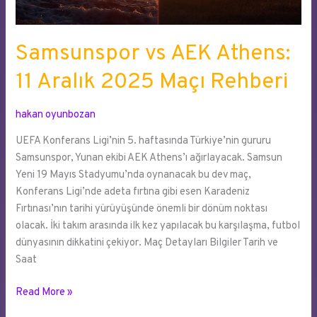
Samsunspor vs AEK Athens:
11 Aralık 2025 Maçı Rehberi
hakan oyunbozan
UEFA Konferans Ligi’nin 5. haftasında Türkiye’nin gururu
Samsunspor, Yunan ekibi AEK Athens’ı ağırlayacak. Samsun
Yeni 19 Mayıs Stadyumu’nda oynanacak bu dev maç,
Konferans Ligi’nde adeta fırtına gibi esen Karadeniz
Fırtınası’nın tarihi yürüyüşünde önemli bir dönüm noktası
olacak. İki takım arasında ilk kez yapılacak bu karşılaşma, futbol
dünyasının dikkatini çekiyor. Maç Detayları Bilgiler Tarih ve
Saat
Samsunspor
Read More »
vs