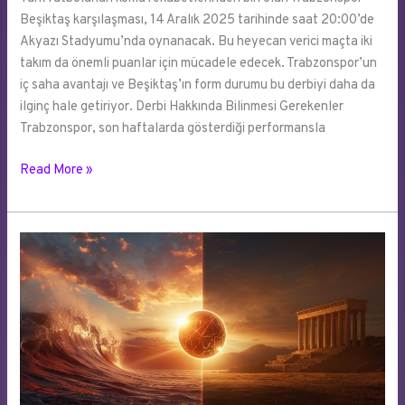
Beşiktaş karşılaşması, 14 Aralık 2025 tarihinde saat 20:00’de
Akyazı Stadyumu’nda oynanacak. Bu heyecan verici maçta iki
takım da önemli puanlar için mücadele edecek. Trabzonspor’un
iç saha avantajı ve Beşiktaş’ın form durumu bu derbiyi daha da
ilginç hale getiriyor. Derbi Hakkında Bilinmesi Gerekenler
Trabzonspor, son haftalarda gösterdiği performansla
Trabzonspor
Read More »
ile
Beşiktaş
Arasındaki
Tarihi
Rekabetin
Analizi