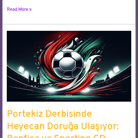
Galatasaray’ın
Read More »
Şampiyonlar
Ligi
Macerasında
Monaco
Engelini
Aşma
Mücadelesi
Portekiz Derbisinde
Heyecan Doruğa Ulaşıyor: