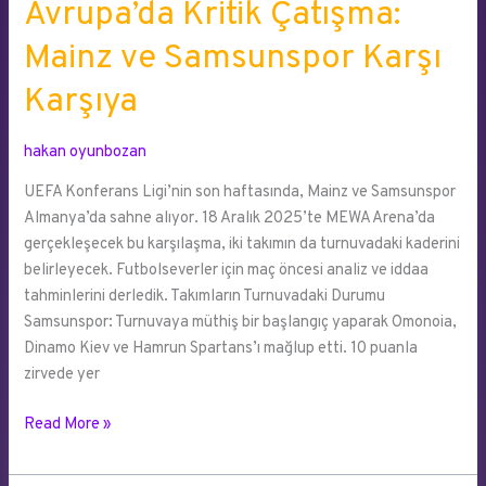
Avrupa’da Kritik Çatışma:
Mainz ve Samsunspor Karşı
Karşıya
hakan oyunbozan
UEFA Konferans Ligi’nin son haftasında, Mainz ve Samsunspor
Almanya’da sahne alıyor. 18 Aralık 2025’te MEWA Arena’da
gerçekleşecek bu karşılaşma, iki takımın da turnuvadaki kaderini
belirleyecek. Futbolseverler için maç öncesi analiz ve iddaa
tahminlerini derledik. Takımların Turnuvadaki Durumu
Samsunspor: Turnuvaya müthiş bir başlangıç yaparak Omonoia,
Dinamo Kiev ve Hamrun Spartans’ı mağlup etti. 10 puanla
zirvede yer
Avrupa’da
Read More »
Kritik
Çatışma: