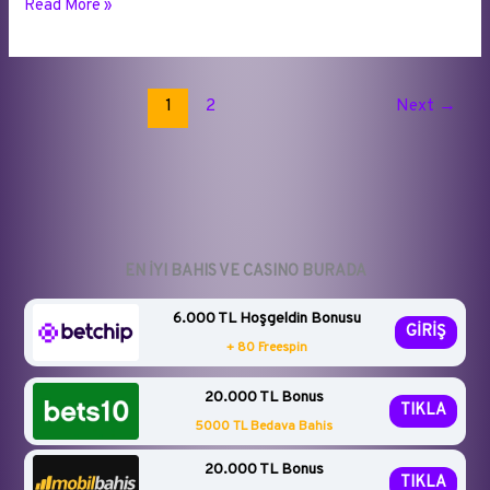
Betchip
Read More »
Galatasaray
Beşiktaş
Maçı
1
2
Next
→
Ekstra
Oran
EN İYI BAHIS VE CASINO BURADA
6.000 TL Hoşgeldin Bonusu
GİRİŞ
+ 80 Freespin
20.000 TL Bonus
TIKLA
5000 TL Bedava Bahis
20.000 TL Bonus
TIKLA