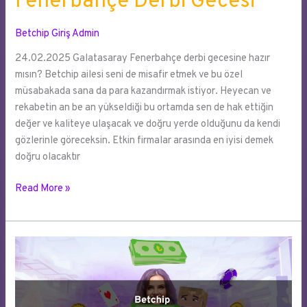
Fenerbahçe Derbi Gecesi
Betchip Giriş Admin
24.02.2025 Galatasaray Fenerbahçe derbi gecesine hazır
mısın? Betchip ailesi seni de misafir etmek ve bu özel
müsabakada sana da para kazandırmak istiyor. Heyecan ve
rekabetin an be an yükseldiği bu ortamda sen de hak ettiğin
değer ve kaliteye ulaşacak ve doğru yerde olduğunu da kendi
gözlerinle göreceksin. Etkin firmalar arasında en iyisi demek
doğru olacaktır
Betchip’te
Read More »
Galatasaray
Fenerbahçe
Derbi
Gecesi