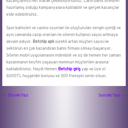
kazançlarınızı net olarak çekebiliyorsunuz. Canlı bahis sitesinin
hazırlamış olduğu kampanyalara katılabilir ve gerçek kazançlar
elde edebilirsiniz.
Spor bahisleri ve casino oyunları ile oluşturulan zengin içeriği ve
aynı zamanda cazip oranları ile sitenin kullanıcı sayısı artmaya
devam ediyor.
Betchip apk
sürekli artan müşteri sayısı ile
sektörün en çok kazandıran bahis firması olmayı başarıyor.
Sitenin mobil uygulamasını indirebilir ve siz de hemen her zaman
kazanmanın keyfini yaşayan memnun müşterileri arasına
katılabilirsiniz. Haydi Hemen
Betchip giriş
yap ve üye ol
6000TL hoşgeldin bonusu ve 300 freespin senin olsun.
←
Önceki Yazı
Sonraki Yazı
→