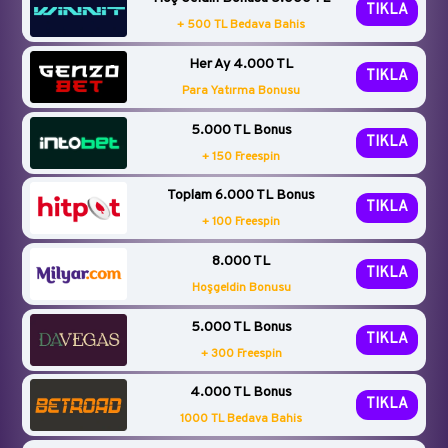
TIKLA
+ 500 TL Bedava Bahis
Her Ay 4.000 TL
TIKLA
Para Yatırma Bonusu
5.000 TL Bonus
TIKLA
+ 150 Freespin
Toplam 6.000 TL Bonus
TIKLA
+ 100 Freespin
8.000 TL
TIKLA
Hoşgeldin Bonusu
5.000 TL Bonus
TIKLA
+ 300 Freespin
4.000 TL Bonus
TIKLA
1000 TL Bedava Bahis