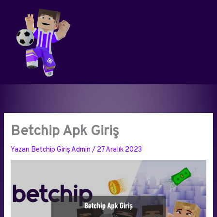
İçeriğe
atla
Betchip Apk Giriş
Yazan
Betchip Giriş Admin
/
27 Aralık 2023