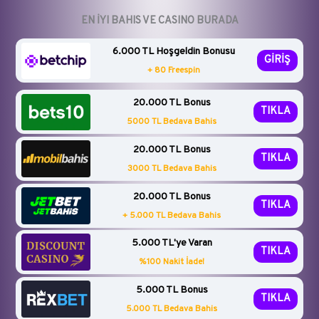
EN İYI BAHIS VE CASINO BURADA
6.000 TL Hoşgeldin Bonusu
GİRİŞ
+ 80 Freespin
20.000 TL Bonus
TIKLA
5000 TL Bedava Bahis
20.000 TL Bonus
TIKLA
3000 TL Bedava Bahis
20.000 TL Bonus
TIKLA
+ 5.000 TL Bedava Bahis
5.000 TL'ye Varan
TIKLA
%100 Nakit İade!
5.000 TL Bonus
TIKLA
5.000 TL Bedava Bahis