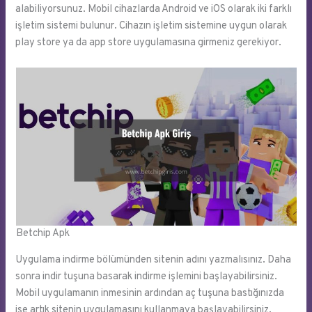
alabiliyorsunuz. Mobil cihazlarda Android ve iOS olarak iki farklı
işletim sistemi bulunur. Cihazın işletim sistemine uygun olarak
play store ya da app store uygulamasına girmeniz gerekiyor.
Betchip Apk
Uygulama indirme bölümünden sitenin adını yazmalısınız. Daha
sonra indir tuşuna basarak indirme işlemini başlayabilirsiniz.
Mobil uygulamanın inmesinin ardından aç tuşuna bastığınızda
ise artık sitenin uygulamasını kullanmaya başlayabilirsiniz.