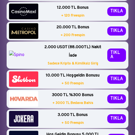
12.000 TL Bonus
TIKLA
+ 120 Freespin
20.000 TL Bonus
TIKLA
+ 200 Freespin
2.000 USDT (88.000TL) Nakit
TIKL
İade
A
Sadece Kripto & Kimliksiz Giriş
10.000 TL Hoşgeldin Bonusu
TIKLA
+ 50 Freespin
3000 TL %300 Bonus
TIKLA
+ 3000 TL Bedava Bahis
3.000 TL Bonus
TIKLA
+ 50 Freespin
Hoş Geldin Bonusu 5.000 TL