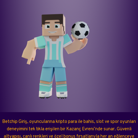
Betchip Giriş, oyuncularına kripto para ile bahis, slot ve spor oyunları
deneyimini tek tıkla erişilen bir Kazanç Evreni’nde sunar. Güvenli
altyapısı, canlı renkleri ve özel bonus fırsatlarıyla her an eğlenceye