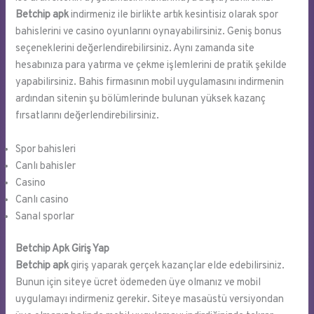
Betchip apk
indirmeniz ile birlikte artık kesintisiz olarak spor
bahislerini ve casino oyunlarını oynayabilirsiniz. Geniş bonus
seçeneklerini değerlendirebilirsiniz. Aynı zamanda site
hesabınıza para yatırma ve çekme işlemlerini de pratik şekilde
yapabilirsiniz. Bahis firmasının mobil uygulamasını indirmenin
ardından sitenin şu bölümlerinde bulunan yüksek kazanç
fırsatlarını değerlendirebilirsiniz.
Spor bahisleri
Canlı bahisler
Casino
Canlı casino
Sanal sporlar
Betchip Apk Giriş Yap
Betchip apk
giriş yaparak gerçek kazançlar elde edebilirsiniz.
Bunun için siteye ücret ödemeden üye olmanız ve mobil
uygulamayı indirmeniz gerekir. Siteye masaüstü versiyondan