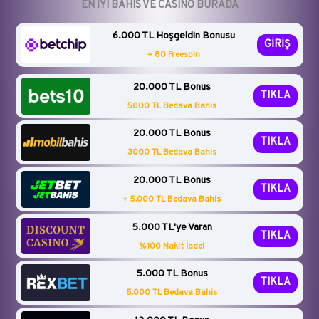
EN İYI BAHIS VE CASINO BURADA
6.000 TL Hoşgeldin Bonusu
GİRİŞ
+ 80 Freespin
20.000 TL Bonus
TIKLA
5000 TL Bedava Bahis
20.000 TL Bonus
TIKLA
3000 TL Bedava Bahis
20.000 TL Bonus
TIKLA
+ 5.000 TL Bedava Bahis
5.000 TL'ye Varan
TIKLA
%100 Nakit İade!
5.000 TL Bonus
TIKLA
5.000 TL Bedava Bahis