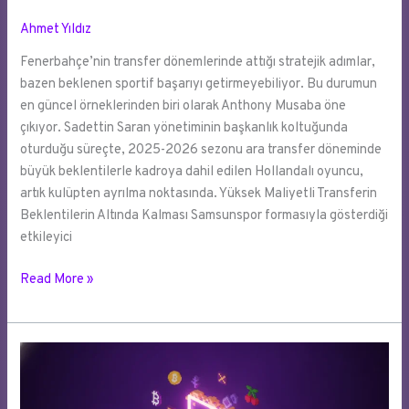
Ahmet Yıldız
Fenerbahçe’nin transfer dönemlerinde attığı stratejik adımlar,
bazen beklenen sportif başarıyı getirmeyebiliyor. Bu durumun
en güncel örneklerinden biri olarak Anthony Musaba öne
çıkıyor. Sadettin Saran yönetiminin başkanlık koltuğunda
oturduğu süreçte, 2025-2026 sezonu ara transfer döneminde
büyük beklentilerle kadroya dahil edilen Hollandalı oyuncu,
artık kulüpten ayrılma noktasında. Yüksek Maliyetli Transferin
Beklentilerin Altında Kalması Samsunspor formasıyla gösterdiği
etkileyici
Fenerbahçe’de
Read More »
Musaba
Ayrılığı:
İspanya’ya
Yeni
Bir