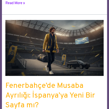
Cimbom
Read More »
Hollandalı
Maestro
İçin
Kesenin
Ağzını
Açtı
Fenerbahçe’de Musaba
Ayrılığı: İspanya’ya Yeni Bir
Sayfa mı?