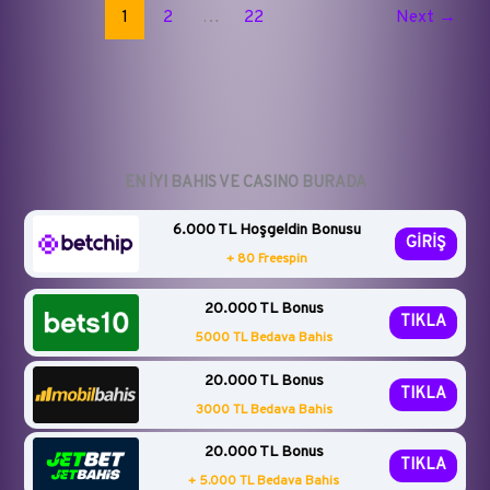
1
2
…
22
Next
→
Dikkat
Çeken
3
Kritik
İsim
ve
Gelecekleri
EN İYI BAHIS VE CASINO BURADA
6.000 TL Hoşgeldin Bonusu
GİRİŞ
+ 80 Freespin
20.000 TL Bonus
TIKLA
5000 TL Bedava Bahis
20.000 TL Bonus
TIKLA
3000 TL Bedava Bahis
20.000 TL Bonus
TIKLA
+ 5.000 TL Bedava Bahis