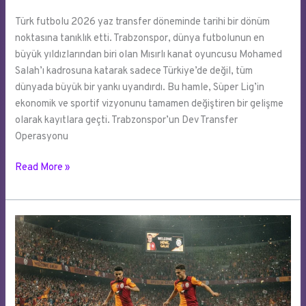
Türk futbolu 2026 yaz transfer döneminde tarihi bir dönüm
noktasına tanıklık etti. Trabzonspor, dünya futbolunun en
büyük yıldızlarından biri olan Mısırlı kanat oyuncusu Mohamed
Salah’ı kadrosuna katarak sadece Türkiye’de değil, tüm
dünyada büyük bir yankı uyandırdı. Bu hamle, Süper Lig’in
ekonomik ve sportif vizyonunu tamamen değiştiren bir gelişme
olarak kayıtlara geçti. Trabzonspor’un Dev Transfer
Operasyonu
Süper
Read More »
Lig’in
En
Değerli
İsmi
Artık
Mohamed
Salah