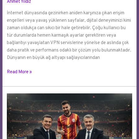
Ahmet Yıldız
İnternet dünyasında gezinirken aniden karşınıza çıkan erişim
engelleri veya yavaş yüklenen sayfalar, dijital deneyiminizi kimi
zaman oldukça can sıkıcı bir hale getirebilir. Çoğu kullanıcı bu
tür durumlarda hemen karmaşık ayarlar gerektiren veya
bağlantıyı yavaşlatan VPN servislerine yönelse de aslında çok
daha pratik ve performans odaklı bir çözüm yolu bulunmaktadır.
Dünyanın en büyük ağ altyapı sağlayıcılarından
VPN
Read More »
Olmadan
Web
Sitelerine
Hızlı
ve
Güvenli
Giriş
Yapın