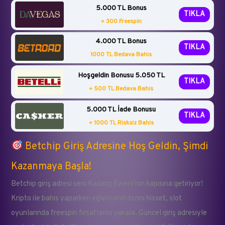
5.000 TL Bonus
TIKLA
+ 300 Freespin
4.000 TL Bonus
TIKLA
1000 TL Bedava Bahis
Hoşgeldin Bonusu 5.050 TL
TIKLA
+ 500 TL Bedava Bahis
5.000 TL İade Bonusu
TIKLA
+ 1000 TL Risksiz Bahis
Betchip Giriş Adresine Hoş Geldin, Şimdi
Kazanmaya Başla!
Betchip giriş adresi seni Kazanç Evreni’nin kapısına getiriyor!
Kripto ile bahis yaparken eğlencenin hızını hisset, slot
oyunlarında freespin fırsatlarını yakala. Güncel giriş adresiyle