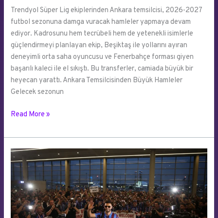
Trendyol Süper Lig ekiplerinden Ankara temsilcisi, 2026-2027
futbol sezonuna damga vuracak hamleler yapmaya devam
ediyor. Kadrosunu hem tecrübeli hem de yetenekli isimlerle
güçlendirmeyi planlayan ekip, Beşiktaş ile yollarını ayıran
deneyimli orta saha oyuncusu ve Fenerbahçe forması giyen
başarılı kaleci ile el sıkıştı. Bu transferler, camiada büyük bir
heyecan yarattı. Ankara Temsilcisinden Büyük Hamleler
Gelecek sezonun
Kırmızı
Read More »
Siyahlılar
İki
Yıldız
İsimle
Prensipte
Anlaştı