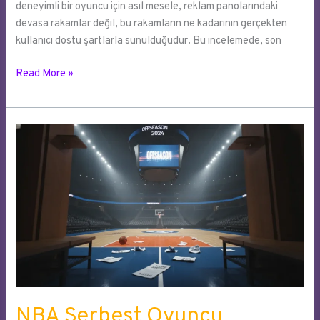
deneyimli bir oyuncu için asıl mesele, reklam panolarındaki
devasa rakamlar değil, bu rakamların ne kadarının gerçekten
kullanıcı dostu şartlarla sunulduğudur. Bu incelemede, son
Dijital
Read More »
Bahis
Dünyasında
Kazanç
ve
Bonus
Karşılaştırması
NBA Serbest Oyuncu