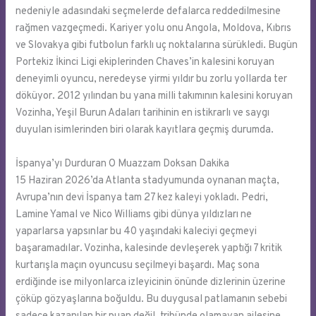
nedeniyle adasındaki seçmelerde defalarca reddedilmesine
rağmen vazgeçmedi. Kariyer yolu onu Angola, Moldova, Kıbrıs
ve Slovakya gibi futbolun farklı uç noktalarına sürükledi. Bugün
Portekiz İkinci Ligi ekiplerinden Chaves’in kalesini koruyan
deneyimli oyuncu, neredeyse yirmi yıldır bu zorlu yollarda ter
döküyor. 2012 yılından bu yana milli takımının kalesini koruyan
Vozinha, Yeşil Burun Adaları tarihinin en istikrarlı ve saygı
duyulan isimlerinden biri olarak kayıtlara geçmiş durumda.
İspanya’yı Durduran O Muazzam Doksan Dakika
15 Haziran 2026’da Atlanta stadyumunda oynanan maçta,
Avrupa’nın devi İspanya tam 27 kez kaleyi yokladı. Pedri,
Lamine Yamal ve Nico Williams gibi dünya yıldızları ne
yaparlarsa yapsınlar bu 40 yaşındaki kaleciyi geçmeyi
başaramadılar. Vozinha, kalesinde devleşerek yaptığı 7 kritik
kurtarışla maçın oyuncusu seçilmeyi başardı. Maç sona
erdiğinde ise milyonlarca izleyicinin önünde dizlerinin üzerine
çöküp gözyaşlarına boğuldu. Bu duygusal patlamanın sebebi