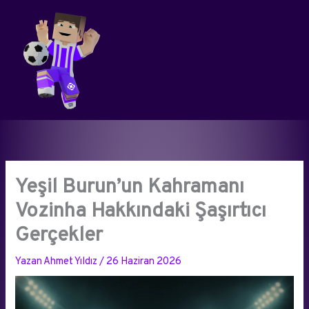
İçeriğe
atla
Yeşil Burun’un Kahramanı
Vozinha Hakkındaki Şaşırtıcı
Gerçekler
Yazan
Ahmet Yıldız
/
26 Haziran 2026