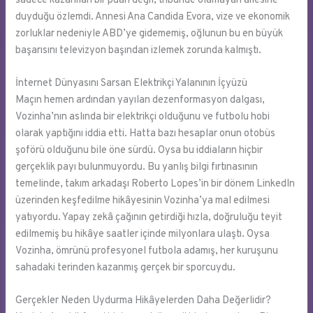
sadece kazanılan bir puan değil, tribünde olamayan ailesine
duyduğu özlemdi. Annesi Ana Candida Evora, vize ve ekonomik
zorluklar nedeniyle ABD’ye gidememiş, oğlunun bu en büyük
başarısını televizyon başından izlemek zorunda kalmıştı.
İnternet Dünyasını Sarsan Elektrikçi Yalanının İçyüzü
Maçın hemen ardından yayılan dezenformasyon dalgası,
Vozinha’nın aslında bir elektrikçi olduğunu ve futbolu hobi
olarak yaptığını iddia etti. Hatta bazı hesaplar onun otobüs
şoförü olduğunu bile öne sürdü. Oysa bu iddiaların hiçbir
gerçeklik payı bulunmuyordu. Bu yanlış bilgi fırtınasının
temelinde, takım arkadaşı Roberto Lopes’in bir dönem LinkedIn
üzerinden keşfedilme hikâyesinin Vozinha’ya mal edilmesi
yatıyordu. Yapay zekâ çağının getirdiği hızla, doğruluğu teyit
edilmemiş bu hikâye saatler içinde milyonlara ulaştı. Oysa
Vozinha, ömrünü profesyonel futbola adamış, her kuruşunu
sahadaki terinden kazanmış gerçek bir sporcuydu.
Gerçekler Neden Uydurma Hikâyelerden Daha Değerlidir?