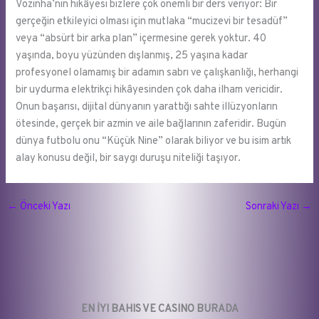
Vozinha’nın hikâyesi bizlere çok önemli bir ders veriyor: Bir
gerçeğin etkileyici olması için mutlaka “mucizevi bir tesadüf”
veya “absürt bir arka plan” içermesine gerek yoktur. 40
yaşında, boyu yüzünden dışlanmış, 25 yaşına kadar
profesyonel olamamış bir adamın sabrı ve çalışkanlığı, herhangi
bir uydurma elektrikçi hikâyesinden çok daha ilham vericidir.
Onun başarısı, dijital dünyanın yarattığı sahte illüzyonların
ötesinde, gerçek bir azmin ve aile bağlarının zaferidir. Bugün
dünya futbolu onu “Küçük Nine” olarak biliyor ve bu isim artık
alay konusu değil, bir saygı duruşu niteliği taşıyor.
←
Önceki Yazı
Sonraki Yazı
→
EN İYI BAHIS VE CASINO BURADA