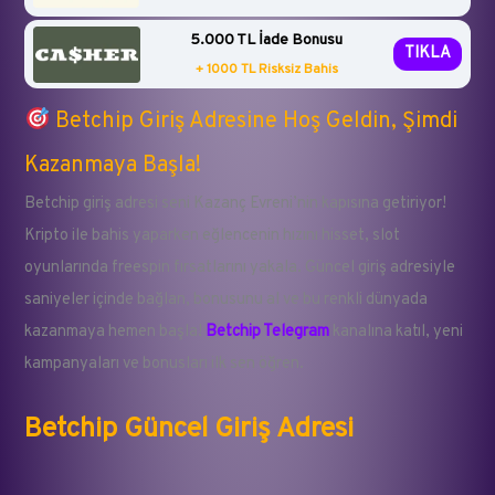
5.000 TL İade Bonusu
TIKLA
+ 1000 TL Risksiz Bahis
Betchip Giriş Adresine Hoş Geldin, Şimdi
Kazanmaya Başla!
Betchip giriş adresi seni Kazanç Evreni’nin kapısına getiriyor!
Kripto ile bahis yaparken eğlencenin hızını hisset, slot
oyunlarında freespin fırsatlarını yakala. Güncel giriş adresiyle
saniyeler içinde bağlan, bonusunu al ve bu renkli dünyada
kazanmaya hemen başla!
Betchip Telegram
kanalına katıl, yeni
kampanyaları ve bonusları ilk sen öğren.
Betchip Güncel Giriş Adresi