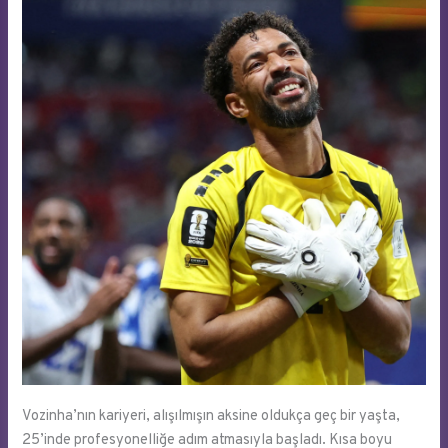
Vozinha’nın kariyeri, alışılmışın aksine oldukça geç bir yaşta,
25’inde profesyonelliğe adım atmasıyla başladı. Kısa boyu