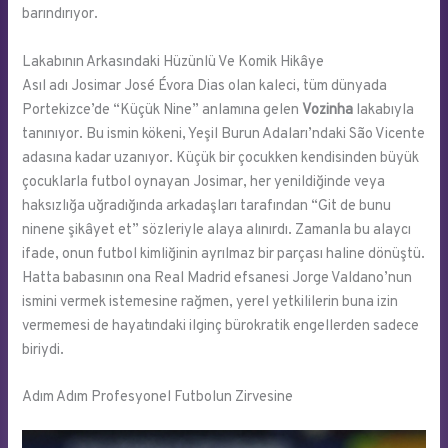
barındırıyor.
Lakabının Arkasındaki Hüzünlü Ve Komik Hikâye
Asıl adı Josimar José Évora Dias olan kaleci, tüm dünyada
Portekizce’de “Küçük Nine” anlamına gelen
Vozinha
lakabıyla
tanınıyor. Bu ismin kökeni, Yeşil Burun Adaları’ndaki São Vicente
adasına kadar uzanıyor. Küçük bir çocukken kendisinden büyük
çocuklarla futbol oynayan Josimar, her yenildiğinde veya
haksızlığa uğradığında arkadaşları tarafından “Git de bunu
ninene şikâyet et” sözleriyle alaya alınırdı. Zamanla bu alaycı
ifade, onun futbol kimliğinin ayrılmaz bir parçası haline dönüştü.
Hatta babasının ona Real Madrid efsanesi Jorge Valdano’nun
ismini vermek istemesine rağmen, yerel yetkililerin buna izin
vermemesi de hayatındaki ilginç bürokratik engellerden sadece
biriydi.
Adım Adım Profesyonel Futbolun Zirvesine