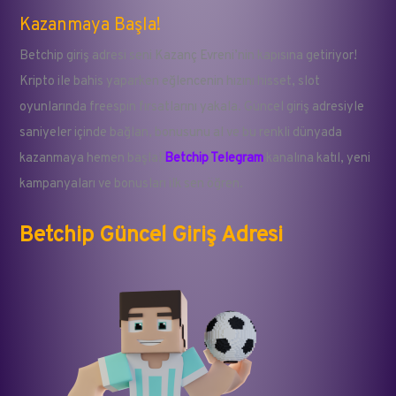
Kazanmaya Başla!
Betchip giriş adresi seni Kazanç Evreni’nin kapısına getiriyor!
Kripto ile bahis yaparken eğlencenin hızını hisset, slot
oyunlarında freespin fırsatlarını yakala. Güncel giriş adresiyle
saniyeler içinde bağlan, bonusunu al ve bu renkli dünyada
kazanmaya hemen başla!
Betchip Telegram
kanalına katıl, yeni
kampanyaları ve bonusları ilk sen öğren.
Betchip Güncel Giriş Adresi