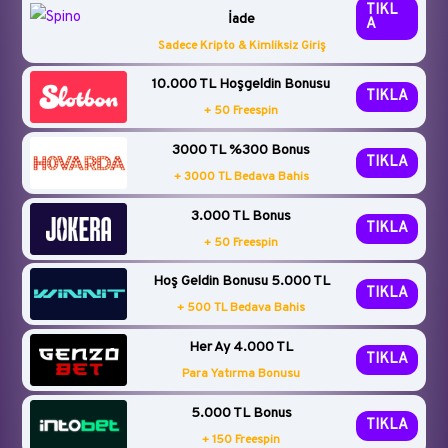
TIKL
İade
A
Sadece Kripto & Kimliksiz Giriş
10.000 TL Hoşgeldin Bonusu
TIKLA
+ 50 Freespin
3000 TL %300 Bonus
TIKLA
+ 3000 TL Bedava Bahis
3.000 TL Bonus
TIKLA
+ 50 Freespin
Hoş Geldin Bonusu 5.000 TL
TIKLA
+ 500 TL Bedava Bahis
Her Ay 4.000 TL
TIKLA
Para Yatırma Bonusu
5.000 TL Bonus
TIKLA
+ 150 Freespin