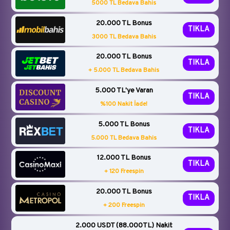
5000 TL Bedava Bahis
20.000 TL Bonus
TIKLA
3000 TL Bedava Bahis
20.000 TL Bonus
TIKLA
+ 5.000 TL Bedava Bahis
5.000 TL'ye Varan
TIKLA
%100 Nakit İade!
5.000 TL Bonus
TIKLA
5.000 TL Bedava Bahis
12.000 TL Bonus
TIKLA
+ 120 Freespin
20.000 TL Bonus
TIKLA
+ 200 Freespin
2.000 USDT (88.000TL) Nakit