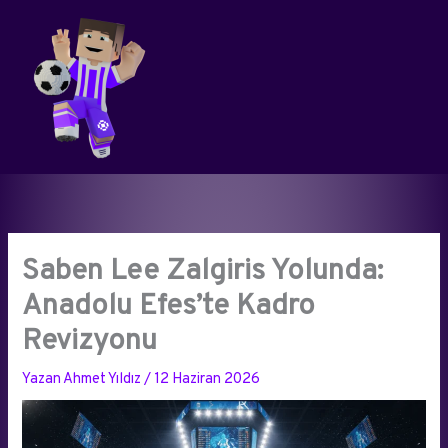
İçeriğe
atla
Saben Lee Zalgiris Yolunda:
Anadolu Efes’te Kadro
Revizyonu
Yazan
Ahmet Yıldız
/
12 Haziran 2026