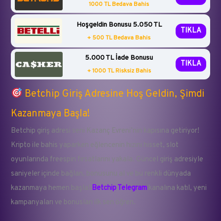
1000 TL Bedava Bahis
Hoşgeldin Bonusu 5.050 TL
TIKLA
+ 500 TL Bedava Bahis
5.000 TL İade Bonusu
TIKLA
+ 1000 TL Risksiz Bahis
Betchip Giriş Adresine Hoş Geldin, Şimdi
Kazanmaya Başla!
Betchip giriş adresi seni Kazanç Evreni’nin kapısına getiriyor!
Kripto ile bahis yaparken eğlencenin hızını hisset, slot
oyunlarında freespin fırsatlarını yakala. Güncel giriş adresiyle
saniyeler içinde bağlan, bonusunu al ve bu renkli dünyada
kazanmaya hemen başla!
Betchip Telegram
kanalına katıl, yeni
kampanyaları ve bonusları ilk sen öğren.