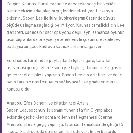
Zalgiris Kaunas, EuroLeague’de daha rekabetçi bir kimliğe
bürünmek için arka alanını güçlendirmek istiyor. Litvanya
ekibinin, Saben Lee ile
iki yıllık bir anlaşma
üzerinde büyük
ölçüde uzlaşma sağladığı belirtiliyor. Kaunas temsilcisi için Lee
transferi, sadece bir skor opsiyonu değil, aynı zamanda oyunun
tıkandığı anlarda bireysel yetenekleriyle çözüm üretebilecek
patlayıcı bir gücü kadroya katmak anlamına geliyor.
Eurohoops tarafından paylaşılan bilgilere göre, taraflar
arasındaki görüşmelerde sona yaklaşılmış durumda. Zalgiris’in
geleneksel disiplinli yapısına, Saben Lee’nin atletizmi ve delici
oyun tarzının nasıl bir uyum sağlayacağı ise şimdiden merak
konusu oldu.
Anadolu Efes Dönemi ve İstatistiksel Analiz
Saben Lee, sezonun ilk kısmını Yunanistan’ın Olympiakos
ekibinde geçirdikten sonra rollerin netleşmemesi üzerine
Anadolu Efes’e geçiş yapmıştı. İstanbul temsilcisinde çıktığı 16
maçta, kısıtlı sürede dahi önemli bir etki yaratmayı başardı.