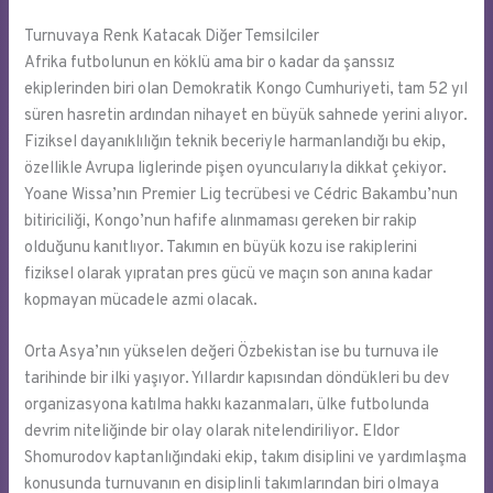
Turnuvaya Renk Katacak Diğer Temsilciler
Afrika futbolunun en köklü ama bir o kadar da şanssız
ekiplerinden biri olan Demokratik Kongo Cumhuriyeti, tam 52 yıl
süren hasretin ardından nihayet en büyük sahnede yerini alıyor.
Fiziksel dayanıklılığın teknik beceriyle harmanlandığı bu ekip,
özellikle Avrupa liglerinde pişen oyuncularıyla dikkat çekiyor.
Yoane Wissa’nın Premier Lig tecrübesi ve Cédric Bakambu’nun
bitiriciliği, Kongo’nun hafife alınmaması gereken bir rakip
olduğunu kanıtlıyor. Takımın en büyük kozu ise rakiplerini
fiziksel olarak yıpratan pres gücü ve maçın son anına kadar
kopmayan mücadele azmi olacak.
Orta Asya’nın yükselen değeri Özbekistan ise bu turnuva ile
tarihinde bir ilki yaşıyor. Yıllardır kapısından döndükleri bu dev
organizasyona katılma hakkı kazanmaları, ülke futbolunda
devrim niteliğinde bir olay olarak nitelendiriliyor. Eldor
Shomurodov kaptanlığındaki ekip, takım disiplini ve yardımlaşma
konusunda turnuvanın en disiplinli takımlarından biri olmaya