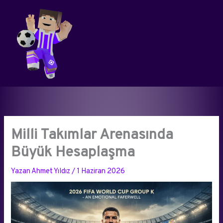
İçeriğe
atla
Milli Takımlar Arenasında
Büyük Hesaplaşma
Yazan
Ahmet Yıldız
/
1 Haziran 2026