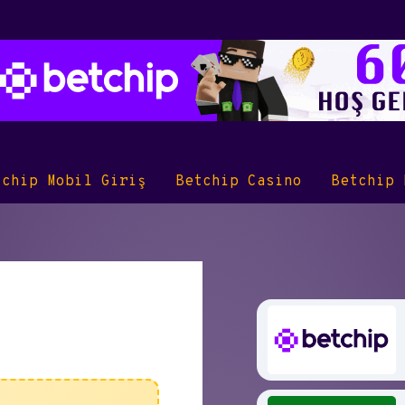
tchip Mobil Giriş
Betchip Casino
Betchip 