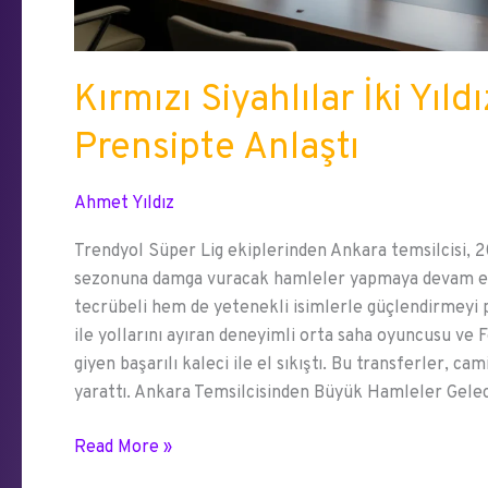
Kırmızı Siyahlılar İki Yıld
Prensipte Anlaştı
Ahmet Yıldız
Trendyol Süper Lig ekiplerinden Ankara temsilcisi, 
sezonuna damga vuracak hamleler yapmaya devam e
tecrübeli hem de yetenekli isimlerle güçlendirmeyi 
ile yollarını ayıran deneyimli orta saha oyuncusu ve
giyen başarılı kaleci ile el sıkıştı. Bu transferler, c
yarattı. Ankara Temsilcisinden Büyük Hamleler Gel
Kırmızı
Read More »
Siyahlılar