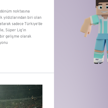
r dönüm noktasına
 yıldızlarından biri olan
atarak sadece Türkiye’de
le, Süper Lig’in
bir gelişme olarak
syonu