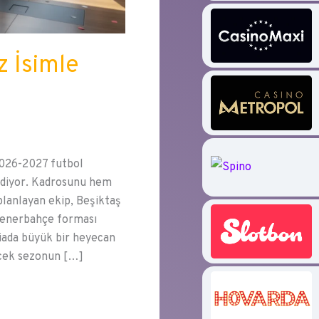
ız İsimle
2026-2027 futbol
diyor. Kadrosunu hem
planlayan ekip, Beşiktaş
 Fenerbahçe forması
amiada büyük bir heyecan
ecek sezonun […]