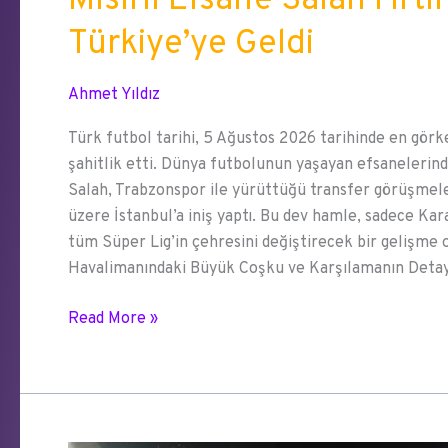
Mısırlı Efsane Salah Fırtı
Türkiye’ye Geldi
Ahmet Yıldız
Türk futbol tarihi, 5 Ağustos 2026 tarihinde en görk
şahitlik etti. Dünya futbolunun yaşayan efsanelerin
Salah, Trabzonspor ile yürüttüğü transfer görüşmel
üzere İstanbul’a iniş yaptı. Bu dev hamle, sadece Kara
tüm Süper Lig’in çehresini değiştirecek bir gelişme o
Havalimanındaki Büyük Coşku ve Karşılamanın Deta
Mısırlı
Read More »
Efsane
Salah
Fırtına
İçin