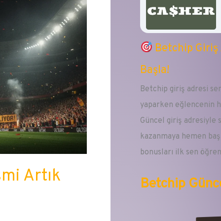
Betchip Giriş
Başla!
Betchip giriş adresi se
yaparken eğlencenin hız
Güncel giriş adresiyle 
kazanmaya hemen baş
bonusları ilk sen öğren
smi Artık
Betchip Günce