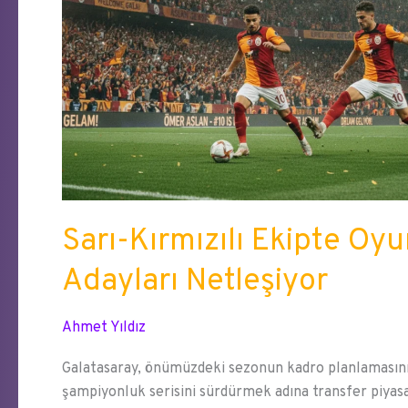
Sarı-Kırmızılı Ekipte Oy
Adayları Netleşiyor
Ahmet Yıldız
Galatasaray, önümüzdeki sezonun kadro planlamasın
şampiyonluk serisini sürdürmek adına transfer piyasa