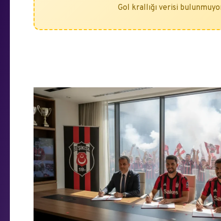
Gol krallığı verisi bulunmuyo