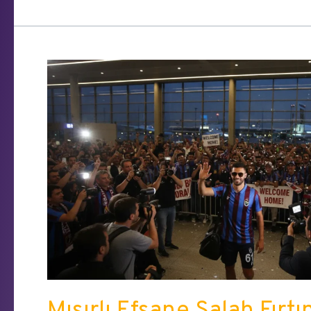
İki
Yıldız
İsimle
Prensipte
Anlaştı