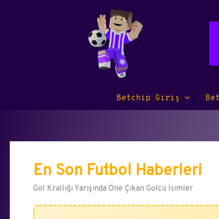
İçeriğe
atla
Betchip Giriş
Be
En Son Futbol Haberleri
Gol Krallığı Yarışında Öne Çıkan Golcü İsimler