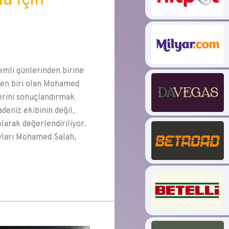
na İçin
emli günlerinden birine
den biri olan Mohamed
erini sonuçlandırmak
deniz ekibinin değil,
larak değerlendiriliyor.
yları Mohamed Salah,