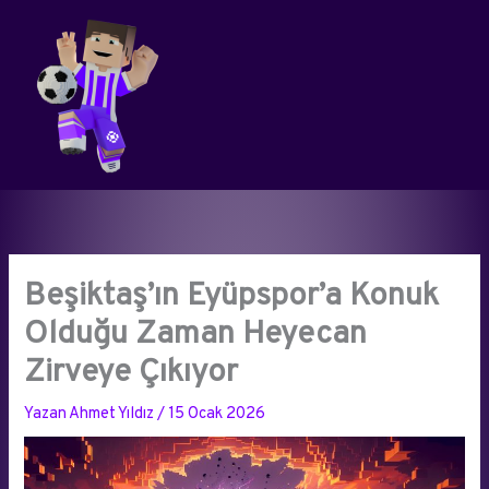
İçeriğe
atla
Beşiktaş’ın Eyüpspor’a Konuk
Olduğu Zaman Heyecan
Zirveye Çıkıyor
Yazan
Ahmet Yıldız
/
15 Ocak 2026