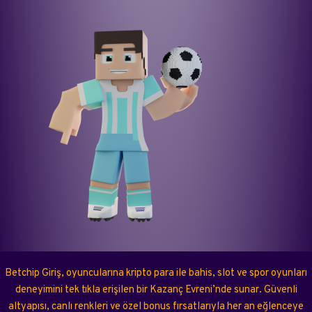
Betchip Giriş, oyuncularına kripto para ile bahis, slot ve spor oyunları
deneyimini tek tıkla erişilen bir Kazanç Evreni’nde sunar. Güvenli
altyapısı, canlı renkleri ve özel bonus fırsatlarıyla her an eğlenceye