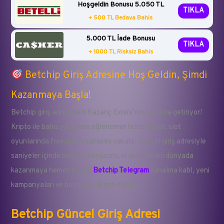
Hoşgeldin Bonusu 5.050 TL
TIKLA
+ 500 TL Bedava Bahis
5.000 TL İade Bonusu
TIKLA
+ 1000 TL Risksiz Bahis
Betchip Giriş Adresine Hoş Geldin, Şimdi
Kazanmaya Başla!
Betchip giriş adresi seni Kazanç Evreni’nin kapısına getiriyor!
Kripto ile bahis yaparken eğlencenin hızını hisset, slot
oyunlarında freespin fırsatlarını yakala. Güncel giriş adresiyle
saniyeler içinde bağlan, bonusunu al ve bu renkli dünyada
kazanmaya hemen başla!
Betchip Telegram
kanalına katıl, yeni
kampanyaları ve bonusları ilk sen öğren.
Betchip Güncel Giriş Adresi