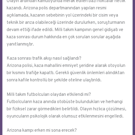
Olayın ardından kamuoyunda merak edilen bazı noktalar netlik
kazandı. Arizona polis departmanından yapılan resmi
açıklamada, kazanın sebebinin yol üzerindeki bir cisim veya
teknik bir arıza olabileceği üzerinde durulurken, soruşturmanın
devam ettiği ifade edildi. Milli takım kampının genel gidişatı ve
kaza sonrası durum hakkında en çok sorulan sorular aşağıda
yanıtlanmıştır.
Kaza sonrası trafik akışı nasıl sağlandı?
Arizona polisi, kaza mahallini emniyet şeridine alarak otoyolun
bir kısmını trafiğe kapattı. Gerekli güvenlik önlemleri alındıktan
sonra kafile kontrollü bir şekilde oteline ulaştırıldı.
Milli takım futbolcuları olaydan etkilendi mi?
Futbolcuların kaza anında otobüste bulundukları ve herhangi
bir fiziksel zarar görmedikleri belirtildi. Olayın hızlıca çözülmesi,
oyuncuların psikolojik olarak olumsuz etkilenmesini engelledi.
Arizona kampı erken mi sona erecek?