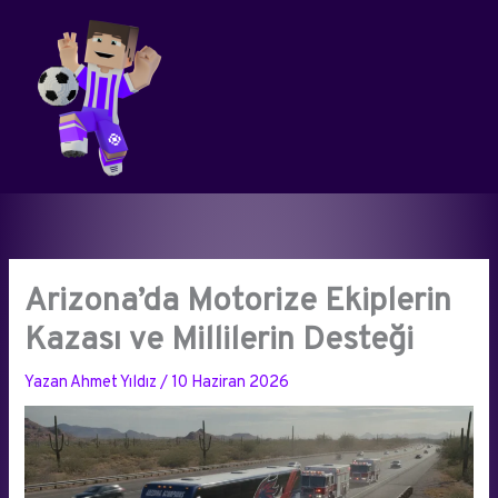
İçeriğe
atla
Arizona’da Motorize Ekiplerin
Kazası ve Millilerin Desteği
Yazan
Ahmet Yıldız
/
10 Haziran 2026