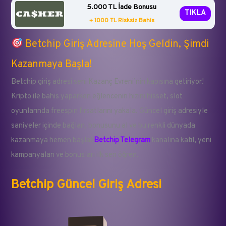
5.000 TL İade Bonusu
TIKLA
+ 1000 TL Risksiz Bahis
Betchip Giriş Adresine Hoş Geldin, Şimdi
Kazanmaya Başla!
Betchip giriş adresi seni Kazanç Evreni’nin kapısına getiriyor!
Kripto ile bahis yaparken eğlencenin hızını hisset, slot
oyunlarında freespin fırsatlarını yakala. Güncel giriş adresiyle
saniyeler içinde bağlan, bonusunu al ve bu renkli dünyada
kazanmaya hemen başla!
Betchip Telegram
kanalına katıl, yeni
kampanyaları ve bonusları ilk sen öğren.
Betchip Güncel Giriş Adresi