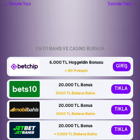
←
Önceki Yazı
Sonraki Yazı
→
EN İYI BAHIS VE CASINO BURADA
6.000 TL Hoşgeldin Bonusu
GİRİŞ
+ 80 Freespin
20.000 TL Bonus
TIKLA
5000 TL Bedava Bahis
20.000 TL Bonus
TIKLA
3000 TL Bedava Bahis
20.000 TL Bonus
TIKLA
+ 5.000 TL Bedava Bahis