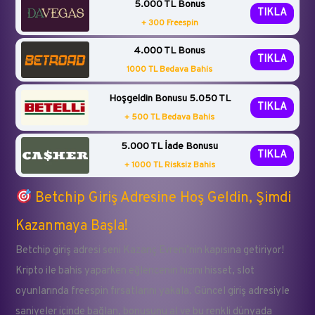
5.000 TL Bonus
TIKLA
+ 300 Freespin
4.000 TL Bonus
TIKLA
1000 TL Bedava Bahis
Hoşgeldin Bonusu 5.050 TL
TIKLA
+ 500 TL Bedava Bahis
5.000 TL İade Bonusu
TIKLA
+ 1000 TL Risksiz Bahis
Betchip Giriş Adresine Hoş Geldin, Şimdi
Kazanmaya Başla!
Betchip giriş adresi seni Kazanç Evreni’nin kapısına getiriyor!
Kripto ile bahis yaparken eğlencenin hızını hisset, slot
oyunlarında freespin fırsatlarını yakala. Güncel giriş adresiyle
saniyeler içinde bağlan, bonusunu al ve bu renkli dünyada