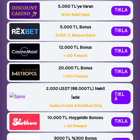
5.000 TL'ye Varan
TIKLA
%100 Nakit İade!
5.000 TL Bonus
TIKLA
5.000 TL Bedava Bahis
12.000 TL Bonus
TIKLA
+ 120 Freespin
20.000 TL Bonus
TIKLA
+ 200 Freespin
2.000 USDT (88.000TL) Nakit
TIKL
İade
A
Sadece Kripto & Kimliksiz Giriş
10.000 TL Hoşgeldin Bonusu
TIKLA
+ 50 Freespin
3000 TL %300 Bonus