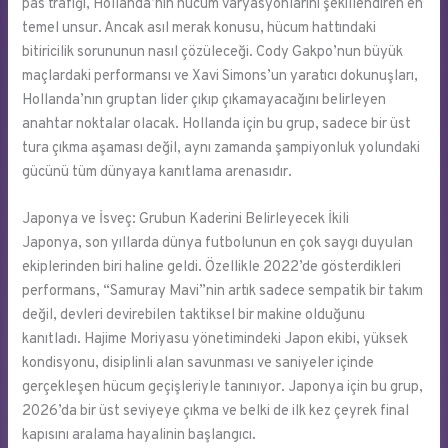
pas trafiği, Hollanda’nın hücum varyasyonlarını şekillendiren en
temel unsur. Ancak asıl merak konusu, hücum hattındaki
bitiricilik sorununun nasıl çözüleceği. Cody Gakpo’nun büyük
maçlardaki performansı ve Xavi Simons’un yaratıcı dokunuşları,
Hollanda’nın gruptan lider çıkıp çıkamayacağını belirleyen
anahtar noktalar olacak. Hollanda için bu grup, sadece bir üst
tura çıkma aşaması değil, aynı zamanda şampiyonluk yolundaki
gücünü tüm dünyaya kanıtlama arenasıdır.
Japonya ve İsveç: Grubun Kaderini Belirleyecek İkili
Japonya, son yıllarda dünya futbolunun en çok saygı duyulan
ekiplerinden biri haline geldi. Özellikle 2022’de gösterdikleri
performans, “Samuray Mavi”nin artık sadece sempatik bir takım
değil, devleri devirebilen taktiksel bir makine olduğunu
kanıtladı. Hajime Moriyasu yönetimindeki Japon ekibi, yüksek
kondisyonu, disiplinli alan savunması ve saniyeler içinde
gerçekleşen hücum geçişleriyle tanınıyor. Japonya için bu grup,
2026’da bir üst seviyeye çıkma ve belki de ilk kez çeyrek final
kapısını aralama hayalinin başlangıcı.